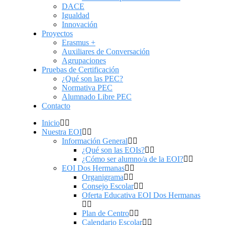
DACE
Igualdad
Innovación
Proyectos
Erasmus +
Auxiliares de Conversación
Agrupaciones
Pruebas de Certificación
¿Qué son las PEC?
Normativa PEC
Alumnado Libre PEC
Contacto
Inicio
Nuestra EOI
Información General
¿Qué son las EOIs?
¿Cómo ser alumno/a de la EOI?
EOI Dos Hermanas
Organigrama
Consejo Escolar
Oferta Educativa EOI Dos Hermanas
Plan de Centro
Calendario Escolar