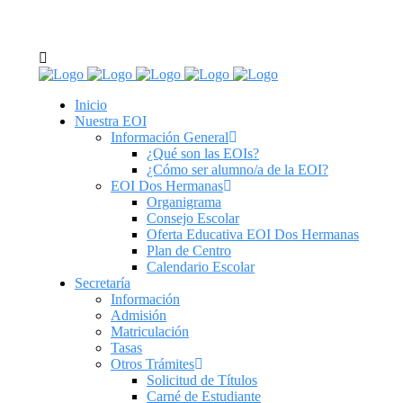
C/ Real de Utrera, 14. 41701. Dos Hermanas, Sevilla
tel: 955 62 43 03
Inicio
Nuestra EOI
Información General
¿Qué son las EOIs?
¿Cómo ser alumno/a de la EOI?
EOI Dos Hermanas
Organigrama
Consejo Escolar
Oferta Educativa EOI Dos Hermanas
Plan de Centro
Calendario Escolar
Secretaría
Información
Admisión
Matriculación
Tasas
Otros Trámites
Solicitud de Títulos
Carné de Estudiante