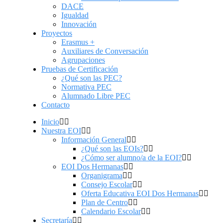
DACE
Igualdad
Innovación
Proyectos
Erasmus +
Auxiliares de Conversación
Agrupaciones
Pruebas de Certificación
¿Qué son las PEC?
Normativa PEC
Alumnado Libre PEC
Contacto
Inicio
Nuestra EOI
Información General
¿Qué son las EOIs?
¿Cómo ser alumno/a de la EOI?
EOI Dos Hermanas
Organigrama
Consejo Escolar
Oferta Educativa EOI Dos Hermanas
Plan de Centro
Calendario Escolar
Secretaría