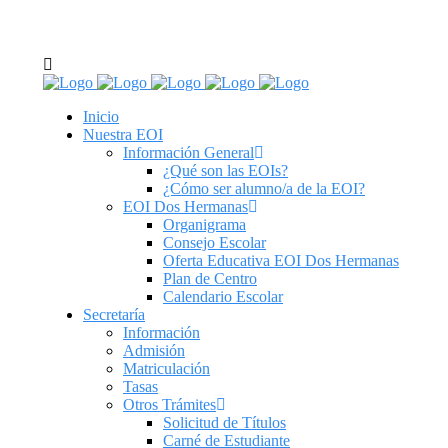
C/ Real de Utrera, 14. 41701. Dos Hermanas, Sevilla
tel: 955 62 43 03
Inicio
Nuestra EOI
Información General
¿Qué son las EOIs?
¿Cómo ser alumno/a de la EOI?
EOI Dos Hermanas
Organigrama
Consejo Escolar
Oferta Educativa EOI Dos Hermanas
Plan de Centro
Calendario Escolar
Secretaría
Información
Admisión
Matriculación
Tasas
Otros Trámites
Solicitud de Títulos
Carné de Estudiante