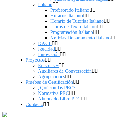
Italiano
Profesorado Italiano
Horarios Italiano
Horario de Tutorías Italiano
Libros de Texto Italiano
Programación Italiano
Noticias Departamento Italiano
DACE
Igualdad
Innovación
Proyectos
Erasmus +
Auxiliares de Conversación
Agrupaciones
Pruebas de Certificación
¿Qué son las PEC?
Normativa PEC
Alumnado Libre PEC
Contacto