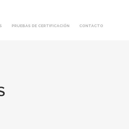
tel: 955 62 43 03
S
PRUEBAS DE CERTIFICACIÓN
CONTACTO
S