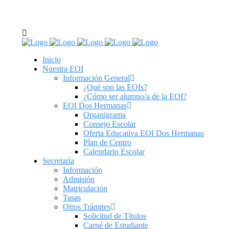
C/ Real de Utrera, 14. 41701. Dos Hermanas, Sevilla
tel: 955 62 43 03
Inicio
Nuestra EOI
Información General
¿Qué son las EOIs?
¿Cómo ser alumno/a de la EOI?
EOI Dos Hermanas
Organigrama
Consejo Escolar
Oferta Educativa EOI Dos Hermanas
Plan de Centro
Calendario Escolar
Secretaría
Información
Admisión
Matriculación
Tasas
Otros Trámites
Solicitud de Títulos
Carné de Estudiante