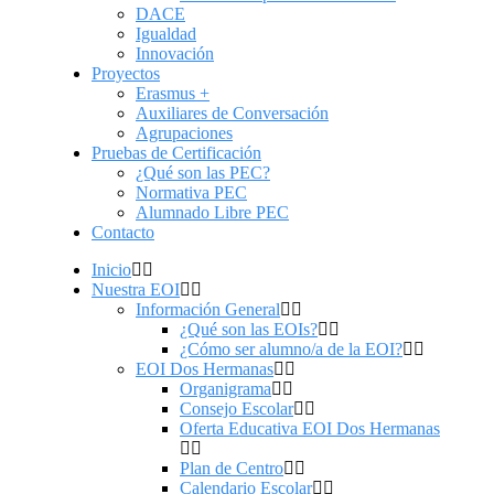
DACE
Igualdad
Innovación
Proyectos
Erasmus +
Auxiliares de Conversación
Agrupaciones
Pruebas de Certificación
¿Qué son las PEC?
Normativa PEC
Alumnado Libre PEC
Contacto
Inicio
Nuestra EOI
Información General
¿Qué son las EOIs?
¿Cómo ser alumno/a de la EOI?
EOI Dos Hermanas
Organigrama
Consejo Escolar
Oferta Educativa EOI Dos Hermanas
Plan de Centro
Calendario Escolar