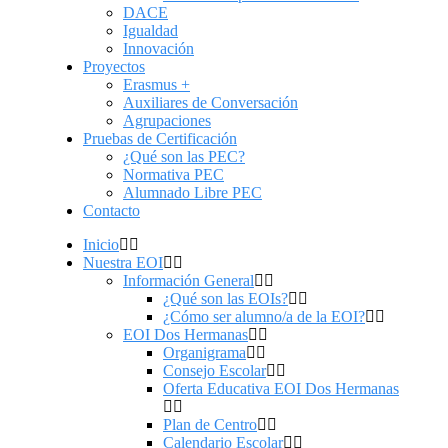
DACE
Igualdad
Innovación
Proyectos
Erasmus +
Auxiliares de Conversación
Agrupaciones
Pruebas de Certificación
¿Qué son las PEC?
Normativa PEC
Alumnado Libre PEC
Contacto
Inicio
Nuestra EOI
Información General
¿Qué son las EOIs?
¿Cómo ser alumno/a de la EOI?
EOI Dos Hermanas
Organigrama
Consejo Escolar
Oferta Educativa EOI Dos Hermanas
Plan de Centro
Calendario Escolar