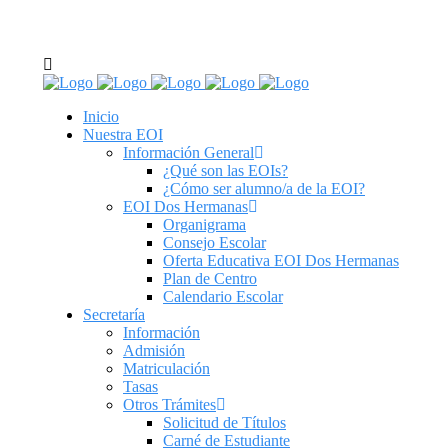
C/ Real de Utrera, 14. 41701. Dos Hermanas, Sevilla
tel: 955 62 43 03
Inicio
Nuestra EOI
Información General
¿Qué son las EOIs?
¿Cómo ser alumno/a de la EOI?
EOI Dos Hermanas
Organigrama
Consejo Escolar
Oferta Educativa EOI Dos Hermanas
Plan de Centro
Calendario Escolar
Secretaría
Información
Admisión
Matriculación
Tasas
Otros Trámites
Solicitud de Títulos
Carné de Estudiante