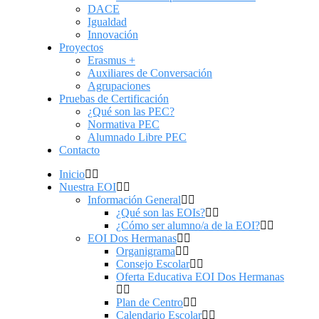
DACE
Igualdad
Innovación
Proyectos
Erasmus +
Auxiliares de Conversación
Agrupaciones
Pruebas de Certificación
¿Qué son las PEC?
Normativa PEC
Alumnado Libre PEC
Contacto
Inicio
Nuestra EOI
Información General
¿Qué son las EOIs?
¿Cómo ser alumno/a de la EOI?
EOI Dos Hermanas
Organigrama
Consejo Escolar
Oferta Educativa EOI Dos Hermanas
Plan de Centro
Calendario Escolar