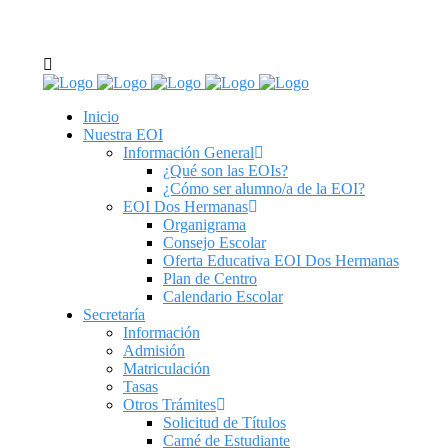
C/ Real de Utrera, 14. 41701. Dos Hermanas, Sevilla
tel: 955 62 43 03
Inicio
Nuestra EOI
Información General
¿Qué son las EOIs?
¿Cómo ser alumno/a de la EOI?
EOI Dos Hermanas
Organigrama
Consejo Escolar
Oferta Educativa EOI Dos Hermanas
Plan de Centro
Calendario Escolar
Secretaría
Información
Admisión
Matriculación
Tasas
Otros Trámites
Solicitud de Títulos
Carné de Estudiante