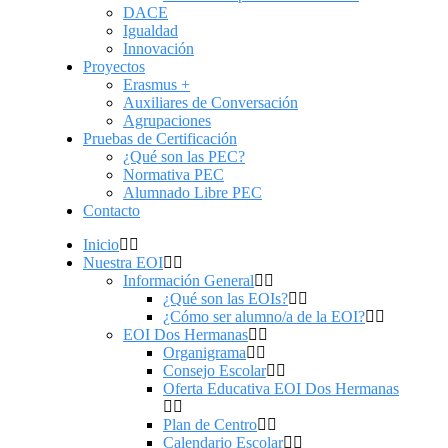
DACE
Igualdad
Innovación
Proyectos
Erasmus +
Auxiliares de Conversación
Agrupaciones
Pruebas de Certificación
¿Qué son las PEC?
Normativa PEC
Alumnado Libre PEC
Contacto
Inicio
Nuestra EOI
Información General
¿Qué son las EOIs?
¿Cómo ser alumno/a de la EOI?
EOI Dos Hermanas
Organigrama
Consejo Escolar
Oferta Educativa EOI Dos Hermanas
Plan de Centro
Calendario Escolar