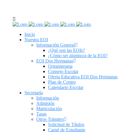
C/ Real de Utrera, 14. 41701. Dos Hermanas, Sevilla
tel: 955 62 43 03
Inicio
Nuestra EOI
Información General
¿Qué son las EOIs?
¿Cómo ser alumno/a de la EOI?
EOI Dos Hermanas
Organigrama
Consejo Escolar
Oferta Educativa EOI Dos Hermanas
Plan de Centro
Calendario Escolar
Secretaría
Información
Admisión
Matriculación
Tasas
Otros Trámites
Solicitud de Títulos
Carné de Estudiante