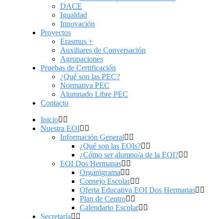
DACE
Igualdad
Innovación
Proyectos
Erasmus +
Auxiliares de Conversación
Agrupaciones
Pruebas de Certificación
¿Qué son las PEC?
Normativa PEC
Alumnado Libre PEC
Contacto
Inicio
Nuestra EOI
Información General
¿Qué son las EOIs?
¿Cómo ser alumno/a de la EOI?
EOI Dos Hermanas
Organigrama
Consejo Escolar
Oferta Educativa EOI Dos Hermanas
Plan de Centro
Calendario Escolar
Secretaría