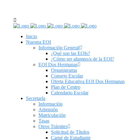
C/ Real de Utrera, 14. 41701. Dos Hermanas, Sevilla
tel: 955 62 43 03
Inicio
Nuestra EOI
Información General
¿Qué son las EOIs?
¿Cómo ser alumno/a de la EOI?
EOI Dos Hermanas
Organigrama
Consejo Escolar
Oferta Educativa EOI Dos Hermanas
Plan de Centro
Calendario Escolar
Secretaría
Información
Admisión
Matriculación
Tasas
Otros Trámites
Solicitud de Títulos
Carné de Estudiante