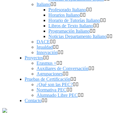
Italiano
Profesorado Italiano
Horarios Italiano
Horario de Tutorías Italiano
Libros de Texto Italiano
Programación Italiano
Noticias Departamento Italiano
DACE
Igualdad
Innovación
Proyectos
Erasmus +
Auxiliares de Conversación
Agrupaciones
Pruebas de Certificación
¿Qué son las PEC?
Normativa PEC
Alumnado Libre PEC
Contacto