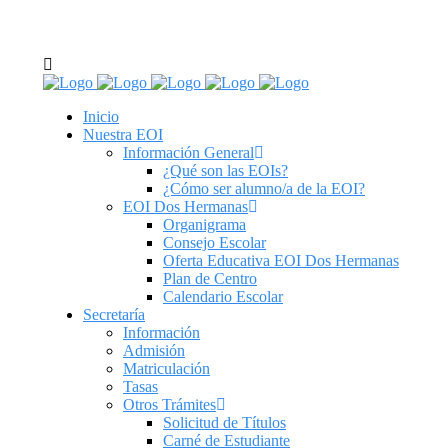
C/ Real de Utrera, 14. 41701. Dos Hermanas, Sevilla
tel: 955 62 43 03
Inicio
Nuestra EOI
Información General
¿Qué son las EOIs?
¿Cómo ser alumno/a de la EOI?
EOI Dos Hermanas
Organigrama
Consejo Escolar
Oferta Educativa EOI Dos Hermanas
Plan de Centro
Calendario Escolar
Secretaría
Información
Admisión
Matriculación
Tasas
Otros Trámites
Solicitud de Títulos
Carné de Estudiante