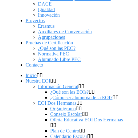
DACE
Igualdad
Innovación
Proyectos
Erasmus +
Auxiliares de Conversación
Agrupaciones
Pruebas de Certificación
¿Qué son las PEC?
Normativa PEC
Alumnado Libre PEC
Contacto
Inicio
Nuestra EOI
Información General
¿Qué son las EOIs?
¿Cómo ser alumno/a de la EOI?
EOI Dos Hermanas
Organigrama
Consejo Escolar
Oferta Educativa EOI Dos Hermanas
Plan de Centro
Calendario Escolar