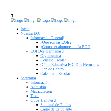
C/ Real de Utrera, 14. 41701. Dos Hermanas, Sevilla
tel: 955 62 43 03
Inicio
Nuestra EOI
Información General
¿Qué son las EOIs?
¿Cómo ser alumno/a de la EOI?
EOI Dos Hermanas
Organigrama
Consejo Escolar
Oferta Educativa EOI Dos Hermanas
Plan de Centro
Calendario Escolar
Secretaría
Información
Admisión
Matriculación
Tasas
Otros Trámites
Solicitud de Títulos
Carné de Estudiante