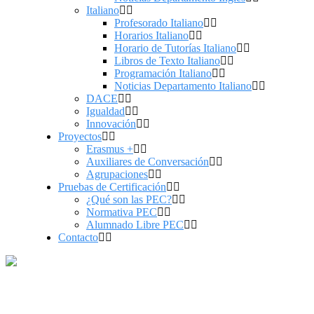
Italiano
Profesorado Italiano
Horarios Italiano
Horario de Tutorías Italiano
Libros de Texto Italiano
Programación Italiano
Noticias Departamento Italiano
DACE
Igualdad
Innovación
Proyectos
Erasmus +
Auxiliares de Conversación
Agrupaciones
Pruebas de Certificación
¿Qué son las PEC?
Normativa PEC
Alumnado Libre PEC
Contacto