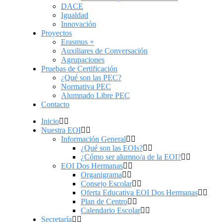
DACE
Igualdad
Innovación
Proyectos
Erasmus +
Auxiliares de Conversación
Agrupaciones
Pruebas de Certificación
¿Qué son las PEC?
Normativa PEC
Alumnado Libre PEC
Contacto
Inicio
Nuestra EOI
Información General
¿Qué son las EOIs?
¿Cómo ser alumno/a de la EOI?
EOI Dos Hermanas
Organigrama
Consejo Escolar
Oferta Educativa EOI Dos Hermanas
Plan de Centro
Calendario Escolar
Secretaría