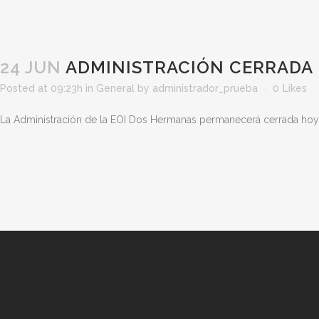
24 JUN
ADMINISTRACIÓN CERRADA 
Posted at 09:23h
in
General
by
administrador_prueba
0
Likes
La Administración de la EOI Dos Hermanas permanecerá cerrada hoy 