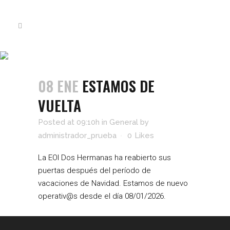
ESTAMOS DE VUELTA
08 ENE
ESTAMOS DE
VUELTA
Posted at 09:10h
in
General
by
administrador_prueba
0
Likes
La EOI Dos Hermanas ha reabierto sus
puertas después del período de
vacaciones de Navidad. Estamos de nuevo
operativ@s desde el día 08/01/2026.