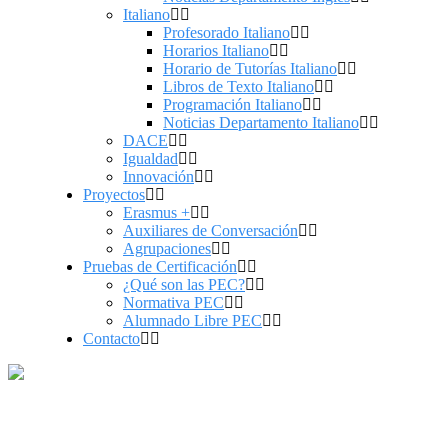
Italiano
Profesorado Italiano
Horarios Italiano
Horario de Tutorías Italiano
Libros de Texto Italiano
Programación Italiano
Noticias Departamento Italiano
DACE
Igualdad
Innovación
Proyectos
Erasmus +
Auxiliares de Conversación
Agrupaciones
Pruebas de Certificación
¿Qué son las PEC?
Normativa PEC
Alumnado Libre PEC
Contacto