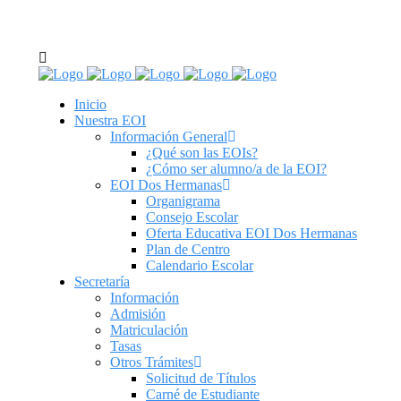
C/ Real de Utrera, 14. 41701. Dos Hermanas, Sevilla
tel: 955 62 43 03
Inicio
Nuestra EOI
Información General
¿Qué son las EOIs?
¿Cómo ser alumno/a de la EOI?
EOI Dos Hermanas
Organigrama
Consejo Escolar
Oferta Educativa EOI Dos Hermanas
Plan de Centro
Calendario Escolar
Secretaría
Información
Admisión
Matriculación
Tasas
Otros Trámites
Solicitud de Títulos
Carné de Estudiante