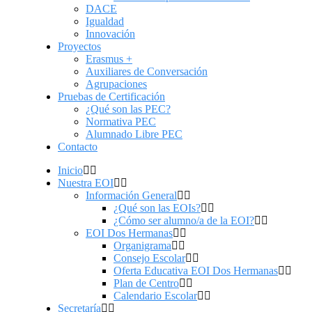
DACE
Igualdad
Innovación
Proyectos
Erasmus +
Auxiliares de Conversación
Agrupaciones
Pruebas de Certificación
¿Qué son las PEC?
Normativa PEC
Alumnado Libre PEC
Contacto
Inicio
Nuestra EOI
Información General
¿Qué son las EOIs?
¿Cómo ser alumno/a de la EOI?
EOI Dos Hermanas
Organigrama
Consejo Escolar
Oferta Educativa EOI Dos Hermanas
Plan de Centro
Calendario Escolar
Secretaría