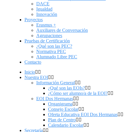
DACE
Igualdad
Innovación
Proyectos
Erasmus +
Auxiliares de Conversación
Agrupaciones
Pruebas de Certificación
¿Qué son las PEC?
Normativa PEC
Alumnado Libre PEC
Contacto
Inicio
Nuestra EOI
Información General
¿Qué son las EOIs?
¿Cómo ser alumno/a de la EOI?
EOI Dos Hermanas
Organigrama
Consejo Escolar
Oferta Educativa EOI Dos Hermanas
Plan de Centro
Calendario Escolar
Secretaría