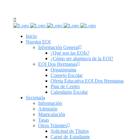
C/ Real de Utrera, 14. 41701. Dos Hermanas, Sevilla
tel: 955 62 43 03
Inicio
Nuestra EOI
Información General
¿Qué son las EOIs?
¿Cómo ser alumno/a de la EOI?
EOI Dos Hermanas
Organigrama
Consejo Escolar
Oferta Educativa EOI Dos Hermanas
Plan de Centro
Calendario Escolar
Secretaría
Información
Admisión
Matriculación
Tasas
Otros Trámites
Solicitud de Títulos
Carné de Estudiante