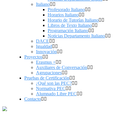
Italiano
Profesorado Italiano
Horarios Italiano
Horario de Tutorías Italiano
Libros de Texto Italiano
Programación Italiano
Noticias Departamento Italiano
DACE
Igualdad
Innovación
Proyectos
Erasmus +
Auxiliares de Conversación
Agrupaciones
Pruebas de Certificación
¿Qué son las PEC?
Normativa PEC
Alumnado Libre PEC
Contacto