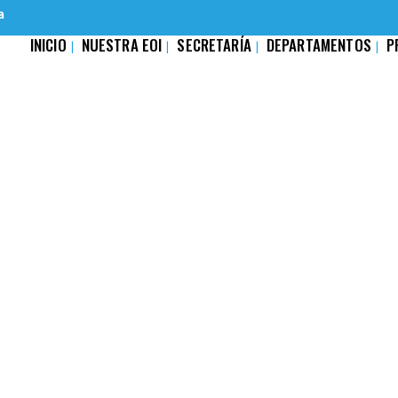
a
INICIO
NUESTRA EOI
SECRETARÍA
DEPARTAMENTOS
P
VIDAD LECTIVA PRES
2026