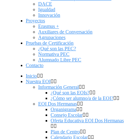
DACE
Igualdad
Innovación
Proyectos
Erasmus +
Auxiliares de Conversación
Agrupaciones
Pruebas de Certificación
¿Qué son las PEC?
Normativa PEC
Alumnado Libre PEC
Contacto
Inicio
Nuestra EOI
Información General
¿Qué son las EOIs?
¿Cómo ser alumno/a de la EOI?
EOI Dos Hermanas
Organigrama
Consejo Escolar
Oferta Educativa EOI Dos Hermanas
Plan de Centro
Calendario Escolar