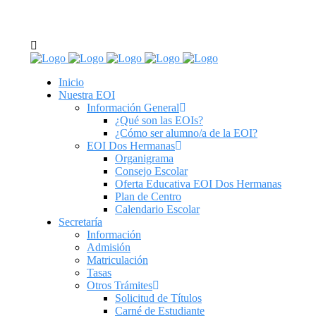
C/ Real de Utrera, 14. 41701. Dos Hermanas, Sevilla
tel: 955 62 43 03
Inicio
Nuestra EOI
Información General
¿Qué son las EOIs?
¿Cómo ser alumno/a de la EOI?
EOI Dos Hermanas
Organigrama
Consejo Escolar
Oferta Educativa EOI Dos Hermanas
Plan de Centro
Calendario Escolar
Secretaría
Información
Admisión
Matriculación
Tasas
Otros Trámites
Solicitud de Títulos
Carné de Estudiante