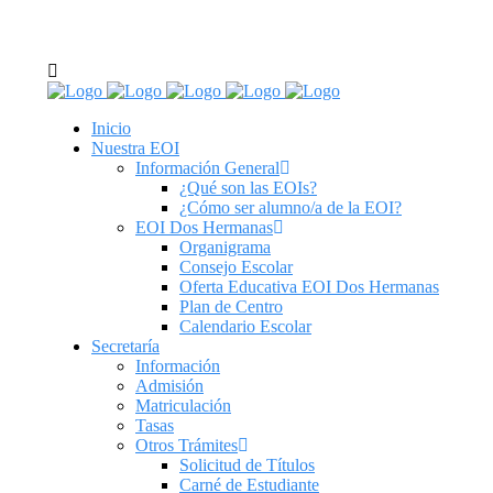
C/ Real de Utrera, 14. 41701. Dos Hermanas, Sevilla
tel: 955 62 43 03
Inicio
Nuestra EOI
Información General
¿Qué son las EOIs?
¿Cómo ser alumno/a de la EOI?
EOI Dos Hermanas
Organigrama
Consejo Escolar
Oferta Educativa EOI Dos Hermanas
Plan de Centro
Calendario Escolar
Secretaría
Información
Admisión
Matriculación
Tasas
Otros Trámites
Solicitud de Títulos
Carné de Estudiante