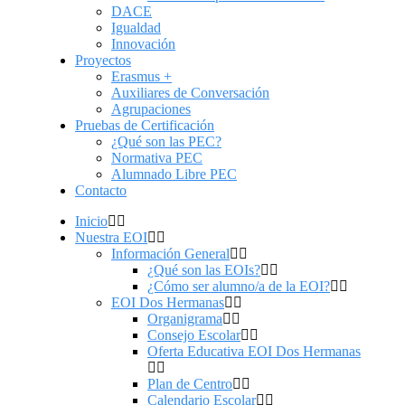
DACE
Igualdad
Innovación
Proyectos
Erasmus +
Auxiliares de Conversación
Agrupaciones
Pruebas de Certificación
¿Qué son las PEC?
Normativa PEC
Alumnado Libre PEC
Contacto
Inicio
Nuestra EOI
Información General
¿Qué son las EOIs?
¿Cómo ser alumno/a de la EOI?
EOI Dos Hermanas
Organigrama
Consejo Escolar
Oferta Educativa EOI Dos Hermanas
Plan de Centro
Calendario Escolar