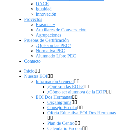
DACE
Igualdad
Innovación
Proyectos
Erasmus +
Auxiliares de Conversación
Agrupaciones
Pruebas de Certificación
¿Qué son las PEC?
Normativa PEC
Alumnado Libre PEC
Contacto
Inicio
Nuestra EOI
Información General
¿Qué son las EOIs?
¿Cómo ser alumno/a de la EOI?
EOI Dos Hermanas
Organigrama
Consejo Escolar
Oferta Educativa EOI Dos Hermanas
Plan de Centro
Calendario Escolar