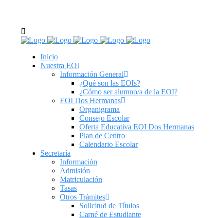
C/ Real de Utrera, 14. 41701. Dos Hermanas, Sevilla
tel: 955 62 43 03
Inicio
Nuestra EOI
Información General
¿Qué son las EOIs?
¿Cómo ser alumno/a de la EOI?
EOI Dos Hermanas
Organigrama
Consejo Escolar
Oferta Educativa EOI Dos Hermanas
Plan de Centro
Calendario Escolar
Secretaría
Información
Admisión
Matriculación
Tasas
Otros Trámites
Solicitud de Títulos
Carné de Estudiante