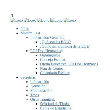
C/ Real de Utrera, 14. 41701. Dos Hermanas, Sevilla
tel: 955 62 43 03
Inicio
Nuestra EOI
Información General
¿Qué son las EOIs?
¿Cómo ser alumno/a de la EOI?
EOI Dos Hermanas
Organigrama
Consejo Escolar
Oferta Educativa EOI Dos Hermanas
Plan de Centro
Calendario Escolar
Secretaría
Información
Admisión
Matriculación
Tasas
Otros Trámites
Solicitud de Títulos
Carné de Estudiante