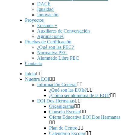
DACE
Igualdad
Innovación
Proyectos
Erasmus +
Auxiliares de Conversación
Agrupaciones
Pruebas de Certificación
¿Qué son las PEC?
Normativa PEC
Alumnado Libre PEC
Contacto
Inicio
Nuestra EOI
Información General
¿Qué son las EOIs?
¿Cómo ser alumno/a de la EOI?
EOI Dos Hermanas
Organigrama
Consejo Escolar
Oferta Educativa EOI Dos Hermanas
Plan de Centro
Calendario Escolar