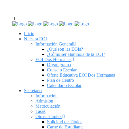
C/ Real de Utrera, 14. 41701. Dos Hermanas, Sevilla
tel: 955 62 43 03
Inicio
Nuestra EOI
Información General
¿Qué son las EOIs?
¿Cómo ser alumno/a de la EOI?
EOI Dos Hermanas
Organigrama
Consejo Escolar
Oferta Educativa EOI Dos Hermanas
Plan de Centro
Calendario Escolar
Secretaría
Información
Admisión
Matriculación
Tasas
Otros Trámites
Solicitud de Títulos
Carné de Estudiante