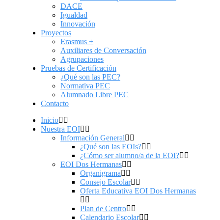
DACE
Igualdad
Innovación
Proyectos
Erasmus +
Auxiliares de Conversación
Agrupaciones
Pruebas de Certificación
¿Qué son las PEC?
Normativa PEC
Alumnado Libre PEC
Contacto
Inicio
Nuestra EOI
Información General
¿Qué son las EOIs?
¿Cómo ser alumno/a de la EOI?
EOI Dos Hermanas
Organigrama
Consejo Escolar
Oferta Educativa EOI Dos Hermanas
Plan de Centro
Calendario Escolar