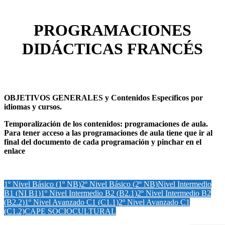
PROGRAMACIONES
DIDÁCTICAS FRANCÉS
OBJETIVOS GENERALES y Contenidos Específicos por
idiomas y cursos.
Temporalización de los contenidos: programaciones de aula.
Para tener acceso a las programaciones de aula tiene que ir al
final del documento de cada programación y pinchar en el
enlace
1º Nivel Básico (1º NB)
2º Nivel Básico (2º NB)
Nivel Intermedio
B1 (NI B1)
1º Nivel Intermedio B2 (B2.1)
2º Nivel Intermedio B2
(B2.2)
1º Nivel Avanzado C1 (C1.1)
2º Nivel Avanzado C1
(C1.2)
CAPE SOCIOCULTURAL