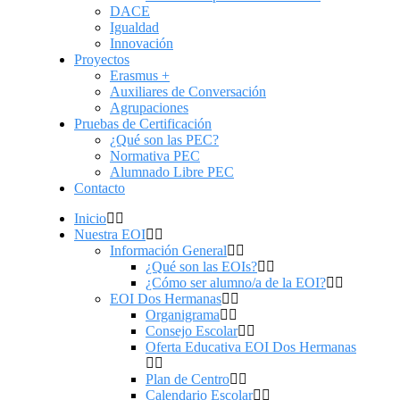
DACE
Igualdad
Innovación
Proyectos
Erasmus +
Auxiliares de Conversación
Agrupaciones
Pruebas de Certificación
¿Qué son las PEC?
Normativa PEC
Alumnado Libre PEC
Contacto
Inicio
Nuestra EOI
Información General
¿Qué son las EOIs?
¿Cómo ser alumno/a de la EOI?
EOI Dos Hermanas
Organigrama
Consejo Escolar
Oferta Educativa EOI Dos Hermanas
Plan de Centro
Calendario Escolar