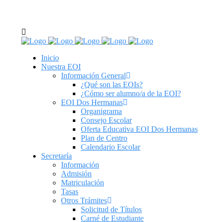
C/ Real de Utrera, 14. 41701. Dos Hermanas, Sevilla
tel: 955 62 43 03
Inicio
Nuestra EOI
Información General
¿Qué son las EOIs?
¿Cómo ser alumno/a de la EOI?
EOI Dos Hermanas
Organigrama
Consejo Escolar
Oferta Educativa EOI Dos Hermanas
Plan de Centro
Calendario Escolar
Secretaría
Información
Admisión
Matriculación
Tasas
Otros Trámites
Solicitud de Títulos
Carné de Estudiante