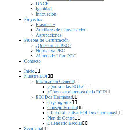
DACE
Igualdad
Innovación
Proyectos
Erasmus +
Auxiliares de Conversación
Agrupaciones
Pruebas de Certificación
¿Qué son las PEC?
Normativa PEC
Alumnado Libre PEC
Contacto
Inicio
Nuestra EOI
Información General
¿Qué son las EOIs?
¿Cómo ser alumno/a de la EOI?
EOI Dos Hermanas
Organigrama
Consejo Escolar
Oferta Educativa EOI Dos Hermanas
Plan de Centro
Calendario Escolar
Secretaría