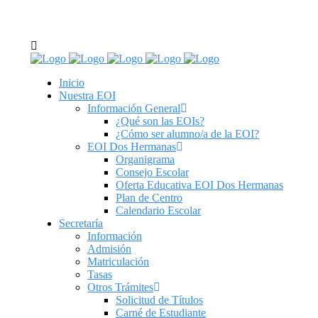
C/ Real de Utrera, 14. 41701. Dos Hermanas, Sevilla
tel: 955 62 43 03
Inicio
Nuestra EOI
Información General
¿Qué son las EOIs?
¿Cómo ser alumno/a de la EOI?
EOI Dos Hermanas
Organigrama
Consejo Escolar
Oferta Educativa EOI Dos Hermanas
Plan de Centro
Calendario Escolar
Secretaría
Información
Admisión
Matriculación
Tasas
Otros Trámites
Solicitud de Títulos
Carné de Estudiante