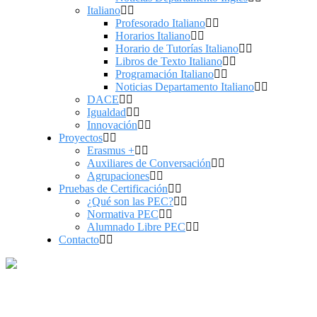
Italiano
Profesorado Italiano
Horarios Italiano
Horario de Tutorías Italiano
Libros de Texto Italiano
Programación Italiano
Noticias Departamento Italiano
DACE
Igualdad
Innovación
Proyectos
Erasmus +
Auxiliares de Conversación
Agrupaciones
Pruebas de Certificación
¿Qué son las PEC?
Normativa PEC
Alumnado Libre PEC
Contacto