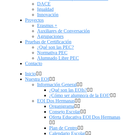
DACE
Igualdad
Innovación
Proyectos
Erasmus +
Auxiliares de Conversación
Agrupaciones
Pruebas de Certificación
¿Qué son las PEC?
Normativa PEC
Alumnado Libre PEC
Contacto
Inicio
Nuestra EOI
Información General
¿Qué son las EOIs?
¿Cómo ser alumno/a de la EOI?
EOI Dos Hermanas
Organigrama
Consejo Escolar
Oferta Educativa EOI Dos Hermanas
Plan de Centro
Calendario Escolar