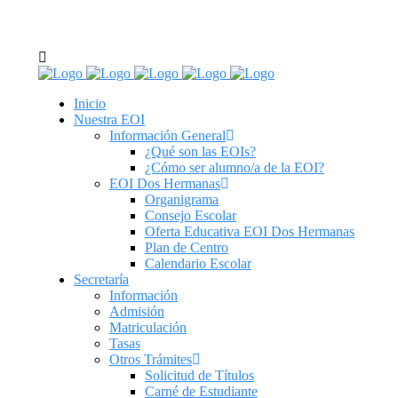
C/ Real de Utrera, 14. 41701. Dos Hermanas, Sevilla
tel: 955 62 43 03
Inicio
Nuestra EOI
Información General
¿Qué son las EOIs?
¿Cómo ser alumno/a de la EOI?
EOI Dos Hermanas
Organigrama
Consejo Escolar
Oferta Educativa EOI Dos Hermanas
Plan de Centro
Calendario Escolar
Secretaría
Información
Admisión
Matriculación
Tasas
Otros Trámites
Solicitud de Títulos
Carné de Estudiante