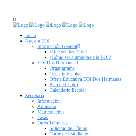
C/ Real de Utrera, 14. 41701. Dos Hermanas, Sevilla
tel: 955 62 43 03
Inicio
Nuestra EOI
Información General
¿Qué son las EOIs?
¿Cómo ser alumno/a de la EOI?
EOI Dos Hermanas
Organigrama
Consejo Escolar
Oferta Educativa EOI Dos Hermanas
Plan de Centro
Calendario Escolar
Secretaría
Información
Admisión
Matriculación
Tasas
Otros Trámites
Solicitud de Títulos
Carné de Estudiante