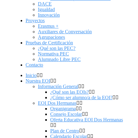
DACE
Igualdad
Innovación
Proyectos
Erasmus +
Auxiliares de Conversación
Agrupaciones
Pruebas de Certificación
¿Qué son las PEC?
Normativa PEC
Alumnado Libre PEC
Contacto
Inicio
Nuestra EOI
Información General
¿Qué son las EOIs?
¿Cómo ser alumno/a de la EOI?
EOI Dos Hermanas
Organigrama
Consejo Escolar
Oferta Educativa EOI Dos Hermanas
Plan de Centro
Calendario Escolar