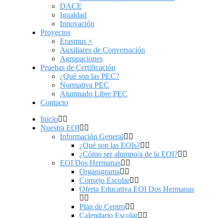
DACE
Igualdad
Innovación
Proyectos
Erasmus +
Auxiliares de Conversación
Agrupaciones
Pruebas de Certificación
¿Qué son las PEC?
Normativa PEC
Alumnado Libre PEC
Contacto
Inicio
Nuestra EOI
Información General
¿Qué son las EOIs?
¿Cómo ser alumno/a de la EOI?
EOI Dos Hermanas
Organigrama
Consejo Escolar
Oferta Educativa EOI Dos Hermanas
Plan de Centro
Calendario Escolar