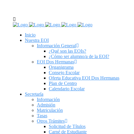
C/ Real de Utrera, 14. 41701. Dos Hermanas, Sevilla
tel: 955 62 43 03
Inicio
Nuestra EOI
Información General
¿Qué son las EOIs?
¿Cómo ser alumno/a de la EOI?
EOI Dos Hermanas
Organigrama
Consejo Escolar
Oferta Educativa EOI Dos Hermanas
Plan de Centro
Calendario Escolar
Secretaría
Información
Admisión
Matriculación
Tasas
Otros Trámites
Solicitud de Títulos
Carné de Estudiante