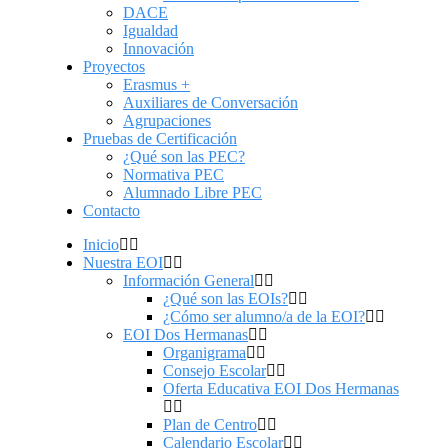
DACE
Igualdad
Innovación
Proyectos
Erasmus +
Auxiliares de Conversación
Agrupaciones
Pruebas de Certificación
¿Qué son las PEC?
Normativa PEC
Alumnado Libre PEC
Contacto
Inicio
Nuestra EOI
Información General
¿Qué son las EOIs?
¿Cómo ser alumno/a de la EOI?
EOI Dos Hermanas
Organigrama
Consejo Escolar
Oferta Educativa EOI Dos Hermanas
Plan de Centro
Calendario Escolar