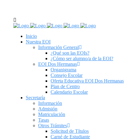
C/ Real de Utrera, 14. 41701. Dos Hermanas, Sevilla
tel: 955 62 43 03
Inicio
Nuestra EOI
Información General
¿Qué son las EOIs?
¿Cómo ser alumno/a de la EOI?
EOI Dos Hermanas
Organigrama
Consejo Escolar
Oferta Educativa EOI Dos Hermanas
Plan de Centro
Calendario Escolar
Secretaría
Información
Admisión
Matriculación
Tasas
Otros Trámites
Solicitud de Títulos
Carné de Estudiante