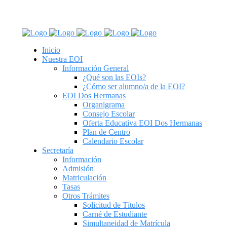
C/ Real de Utrera, 14. 41701. Dos Hermanas, Sevilla
tel: 955 62 43 03
Inicio
Nuestra EOI
Información General
¿Qué son las EOIs?
¿Cómo ser alumno/a de la EOI?
EOI Dos Hermanas
Organigrama
Consejo Escolar
Oferta Educativa EOI Dos Hermanas
Plan de Centro
Calendario Escolar
Secretaría
Información
Admisión
Matriculación
Tasas
Otros Trámites
Solicitud de Títulos
Carné de Estudiante
Simultaneidad de Matrícula