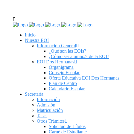
C/ Real de Utrera, 14. 41701. Dos Hermanas, Sevilla
tel: 955 62 43 03
Inicio
Nuestra EOI
Información General
¿Qué son las EOIs?
¿Cómo ser alumno/a de la EOI?
EOI Dos Hermanas
Organigrama
Consejo Escolar
Oferta Educativa EOI Dos Hermanas
Plan de Centro
Calendario Escolar
Secretaría
Información
Admisión
Matriculación
Tasas
Otros Trámites
Solicitud de Títulos
Carné de Estudiante