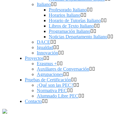
Italiano
Profesorado Italiano
Horarios Italiano
Horario de Tutorías Italiano
Libros de Texto Italiano
Programación Italiano
Noticias Departamento Italiano
DACE
Igualdad
Innovación
Proyectos
Erasmus +
Auxiliares de Conversación
Agrupaciones
Pruebas de Certificación
¿Qué son las PEC?
Normativa PEC
Alumnado Libre PEC
Contacto