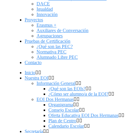
DACE
Igualdad
Innovación
Proyectos
Erasmus +
Auxiliares de Conversación
Agrupaciones
Pruebas de Certificación
¿Qué son las PEC?
Normativa PEC
Alumnado Libre PEC
Contacto
Inicio
Nuestra EOI
Información General
¿Qué son las EOIs?
¿Cómo ser alumno/a de la EOI?
EOI Dos Hermanas
Organigrama
Consejo Escolar
Oferta Educativa EOI Dos Hermanas
Plan de Centro
Calendario Escolar
Secretaría