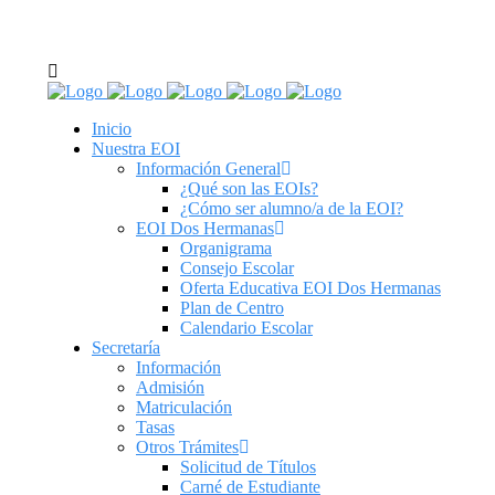
C/ Real de Utrera, 14. 41701. Dos Hermanas, Sevilla
tel: 955 62 43 03
Inicio
Nuestra EOI
Información General
¿Qué son las EOIs?
¿Cómo ser alumno/a de la EOI?
EOI Dos Hermanas
Organigrama
Consejo Escolar
Oferta Educativa EOI Dos Hermanas
Plan de Centro
Calendario Escolar
Secretaría
Información
Admisión
Matriculación
Tasas
Otros Trámites
Solicitud de Títulos
Carné de Estudiante