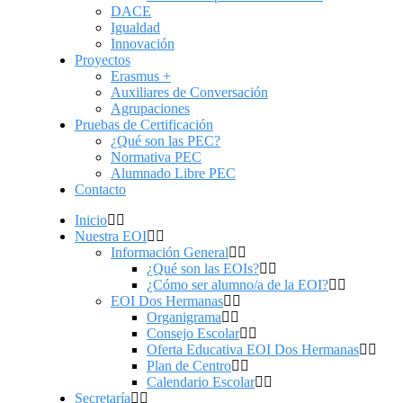
DACE
Igualdad
Innovación
Proyectos
Erasmus +
Auxiliares de Conversación
Agrupaciones
Pruebas de Certificación
¿Qué son las PEC?
Normativa PEC
Alumnado Libre PEC
Contacto
Inicio
Nuestra EOI
Información General
¿Qué son las EOIs?
¿Cómo ser alumno/a de la EOI?
EOI Dos Hermanas
Organigrama
Consejo Escolar
Oferta Educativa EOI Dos Hermanas
Plan de Centro
Calendario Escolar
Secretaría