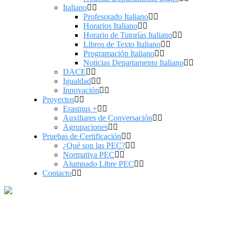
Italiano
Profesorado Italiano
Horarios Italiano
Horario de Tutorías Italiano
Libros de Texto Italiano
Programación Italiano
Noticias Departamento Italiano
DACE
Igualdad
Innovación
Proyectos
Erasmus +
Auxiliares de Conversación
Agrupaciones
Pruebas de Certificación
¿Qué son las PEC?
Normativa PEC
Alumnado Libre PEC
Contacto