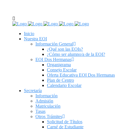
C/ Real de Utrera, 14. 41701. Dos Hermanas, Sevilla
tel: 955 62 43 03
Inicio
Nuestra EOI
Información General
¿Qué son las EOIs?
¿Cómo ser alumno/a de la EOI?
EOI Dos Hermanas
Organigrama
Consejo Escolar
Oferta Educativa EOI Dos Hermanas
Plan de Centro
Calendario Escolar
Secretaría
Información
Admisión
Matriculación
Tasas
Otros Trámites
Solicitud de Títulos
Carné de Estudiante