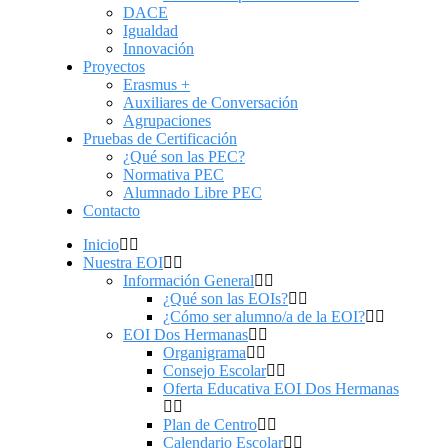
DACE
Igualdad
Innovación
Proyectos
Erasmus +
Auxiliares de Conversación
Agrupaciones
Pruebas de Certificación
¿Qué son las PEC?
Normativa PEC
Alumnado Libre PEC
Contacto
Inicio
Nuestra EOI
Información General
¿Qué son las EOIs?
¿Cómo ser alumno/a de la EOI?
EOI Dos Hermanas
Organigrama
Consejo Escolar
Oferta Educativa EOI Dos Hermanas
Plan de Centro
Calendario Escolar