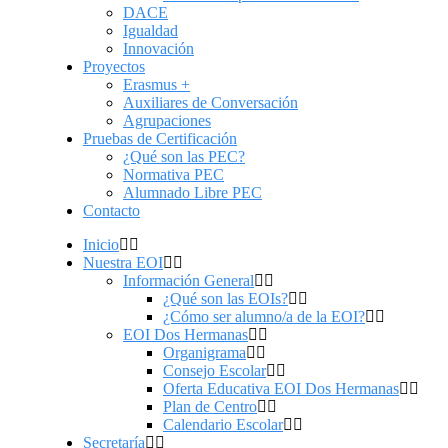
DACE
Igualdad
Innovación
Proyectos
Erasmus +
Auxiliares de Conversación
Agrupaciones
Pruebas de Certificación
¿Qué son las PEC?
Normativa PEC
Alumnado Libre PEC
Contacto
Inicio
Nuestra EOI
Información General
¿Qué son las EOIs?
¿Cómo ser alumno/a de la EOI?
EOI Dos Hermanas
Organigrama
Consejo Escolar
Oferta Educativa EOI Dos Hermanas
Plan de Centro
Calendario Escolar
Secretaría