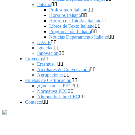
Italiano
Profesorado Italiano
Horarios Italiano
Horario de Tutorías Italiano
Libros de Texto Italiano
Programación Italiano
Noticias Departamento Italiano
DACE
Igualdad
Innovación
Proyectos
Erasmus +
Auxiliares de Conversación
Agrupaciones
Pruebas de Certificación
¿Qué son las PEC?
Normativa PEC
Alumnado Libre PEC
Contacto