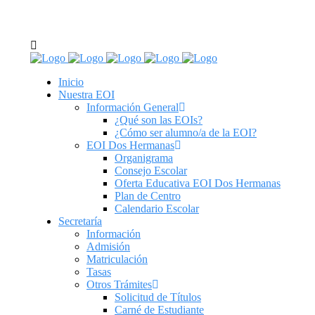
C/ Real de Utrera, 14. 41701. Dos Hermanas, Sevilla
tel: 955 62 43 03
Inicio
Nuestra EOI
Información General
¿Qué son las EOIs?
¿Cómo ser alumno/a de la EOI?
EOI Dos Hermanas
Organigrama
Consejo Escolar
Oferta Educativa EOI Dos Hermanas
Plan de Centro
Calendario Escolar
Secretaría
Información
Admisión
Matriculación
Tasas
Otros Trámites
Solicitud de Títulos
Carné de Estudiante